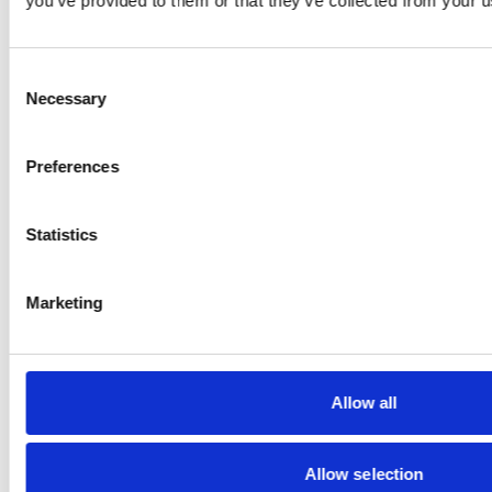
you’ve provided to them or that they’ve collected from your us
31.12.2011
Konzernabschluss und Konzernlagebericht
31.12.2011
Consent
Necessary
Selection
Preferences
2010
Statistics
Jahresabschluss und Lagebericht
31.12.2010
Marketing
Konzernabschluss und Konzernlagebericht
31.12.2010
Allow all
2009
Allow selection